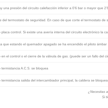
ay una presión del circuito calefacción inferior a 0’6 bar o mayor que 
e del termostato de seguridad. En caso de que corte el termostato de 
o placa control. Si existe una avería interna del circuito electrónico la c
ca que estando el quemador apagado se ha encendido el piloto ámbar 
o en el control o el cierre de la válvula de gas. (puede ser un fallo del 
o termistancia A.C.S. se bloquea
o termistancia salida del intercambiador principal, la caldera se bloque
¿Necesitas 
Si 