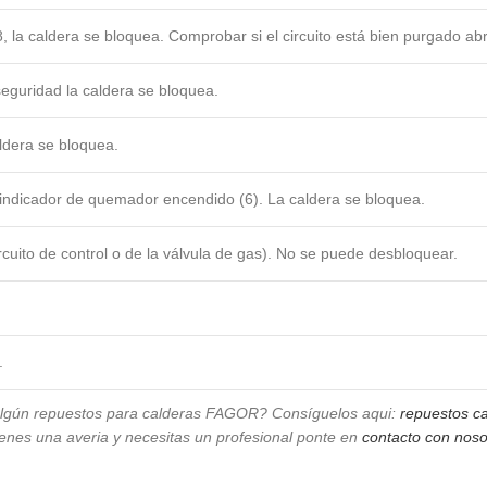
2’8, la caldera se bloquea. Comprobar si el circuito está bien purgado 
seguridad la caldera se bloquea.
aldera se bloquea.
indicador de quemador encendido (6). La caldera se bloquea.
circuito de control o de la válvula de gas). No se puede desbloquear.
a.
algún repuestos para calderas FAGOR? Consíguelos aqui:
repuestos c
tienes una averia y necesitas un profesional ponte en
contacto con noso