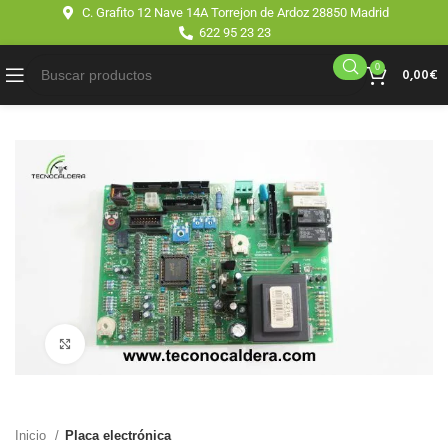
C. Grafito 12 Nave 14A Torrejon de Ardoz 28850 Madrid
622 95 23 23
0
0,00
€
Click para agrandar
Inicio
Placa electrónica