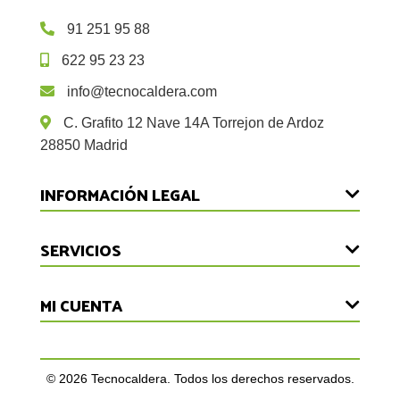
91 251 95 88
622 95 23 23
info@tecnocaldera.com
C. Grafito 12 Nave 14A Torrejon de Ardoz
28850 Madrid
INFORMACIÓN LEGAL
Devoluciones
SERVICIOS
Aviso Legal
Inicio
MI CUENTA
Política de Privacidad
Reparaciones
Cookies
Iniciar Sesión
Mantenimiento
Condiciones de Uso
Registrarse
©
2026
Tecnocaldera. Todos los derechos reservados.
Repuestos