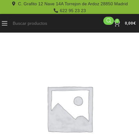
C. Grafito 12 Nave 14A Torrejon de Ardoz 28850 Madrid
622 95 23 23
0
0,00
€