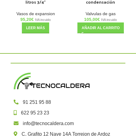
litros 3/4″
condensación
Vasos de expansion
Valvulas de gas
95,20
€
105,00
€
IVA incuido
IVA incuido
LEER MÁS
AÑADIR AL CARRITO
91 251 95 88
622 95 23 23
info@tecnocaldera.com
C. Grafito 12 Nave 14A Torrejon de Ardoz