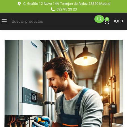
C. Grafito 12 Nave 14A Torrejon de Ardoz 28850 Madrid
622 95 23 23
0
0,00
€