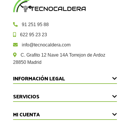
91 251 95 88
622 95 23 23
info@tecnocaldera.com
C. Grafito 12 Nave 14A Torrejon de Ardoz
28850 Madrid
INFORMACIÓN LEGAL
Devoluciones
SERVICIOS
Aviso Legal
Inicio
MI CUENTA
Política de Privacidad
Reparaciones
Cookies
Iniciar Sesión