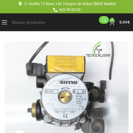
C. Grafito 12 Nave 14A Torrejon de Ardoz 28850 Madrid
622 95 23 23
0
0,00
€