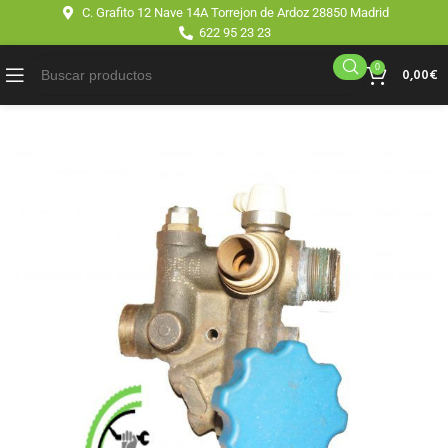
C. Grafito 12 Nave 14A Torrejon de Ardoz 28850 Madrid
622 95 23 23
0
0,00
€