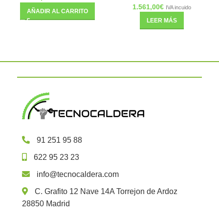
1.561,00
€
IVA incuido
AÑADIR AL CARRITO
LEER MÁS
91 251 95 88
622 95 23 23
info@tecnocaldera.com
C. Grafito 12 Nave 14A Torrejon de Ardoz
28850 Madrid