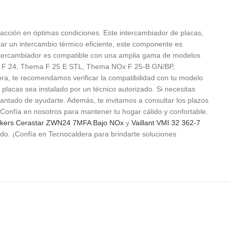
acción en óptimas condiciones. Este intercambiador de placas,
ar un intercambio térmico eficiente, este componente es
e intercambiador es compatible con una amplia gama de modelos
k F 24, Thema F 25 E STL, Thema NOx F 25-B GN/BP,
, te recomendamos verificar la compatibilidad con tu modelo
 placas sea instalado por un técnico autorizado. Si necesitas
antado de ayudarte. Además, te invitamos a consultar los plazos
 Confía en nosotros para mantener tu hogar cálido y confortable.
kers Cerastar ZWN24 7MFA Bajo NOx
y
Vaillant VMI 32 362-7
ado. ¡Confía en Tecnocaldera para brindarte soluciones