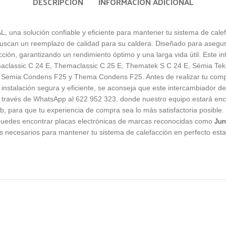
DESCRIPCIÓN
INFORMACIÓN ADICIONAL
 una solución confiable y eficiente para mantener tu sistema de calef
 buscan un reemplazo de calidad para su caldera. Diseñado para asegur
acción, garantizando un rendimiento óptimo y una larga vida útil. Est
aclassic C 24 E, Themaclassic C 25 E, Thematek S C 24 E, Sémia Te
 Semia Condens F25 y Thema Condens F25. Antes de realizar tu compra
 instalación segura y eficiente, se aconseja que este intercambiador de
 a través de WhatsApp al 622 952 323, donde nuestro equipo estará enc
eb, para que tu experiencia de compra sea lo más satisfactoria posible.
 puedes encontrar placas electrónicas de marcas reconocidas como
Jun
s necesarios para mantener tu sistema de calefacción en perfecto est