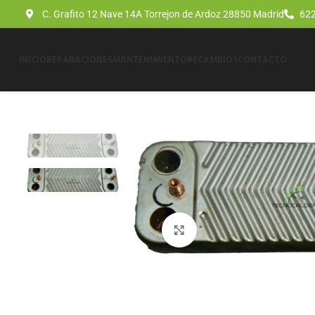
C. Grafito 12 Nave 14A Torrejon de Ardoz 28850 Madrid
622
INICIO
REPARACIONES
MANTENIMIENTO
RECAMBIOS
CONTACTO
Click para agrandar