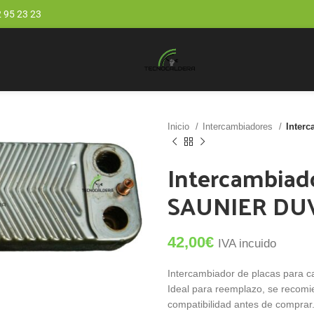
 95 23 23
Inicio
Intercambiadores
Inter
Intercambiado
SAUNIER DU
42,00
€
IVA incuido
Intercambiador de placas para 
Ideal para reemplazo, se recomie
compatibilidad antes de comprar.