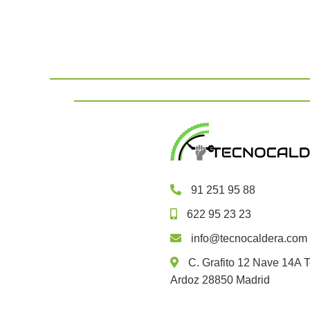
91 251 95 88
622 95 23 23
info@tecnocaldera.com
C. Grafito 12 Nave 14A T
Ardoz 28850 Madrid