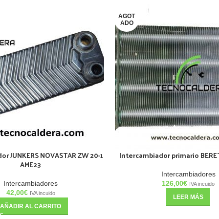
AGOT
ADO
dor JUNKERS NOVASTAR ZW 20-1
Intercambiador primario BERE
AME23
Intercambiadores
Intercambiadores
126,00
€
IVA incuido
42,00
€
IVA incuido
LEER MÁS
AÑADIR AL CARRITO