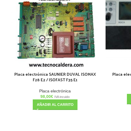
Placa electrónica SAUNIER DUVAL ISOMAX
Placa el
F28 E2 / ISOFAST F35 E1
Placa electrónica
98,00
€
IVA incuido
AÑADIR AL CARRITO