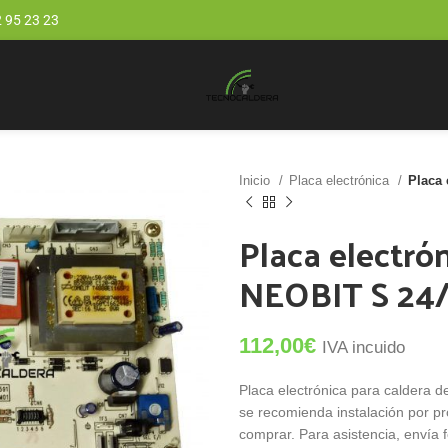
 95 23 23
Inicio
Placa electrónica
Placa
Placa electr
NEOBIT S 24
112,00
€
IVA incuido
Placa electrónica para caldera 
se recomienda instalación por pr
comprar. Para asistencia, envía 