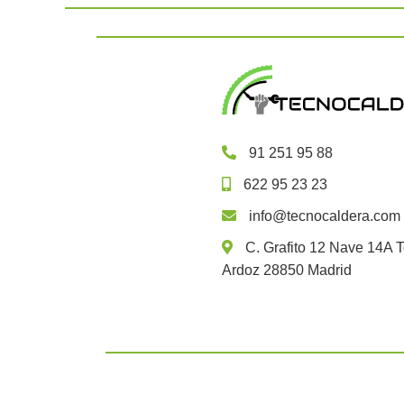
91 251 95 88
622 95 23 23
info@tecnocaldera.com
C. Grafito 12 Nave 14A T
Ardoz 28850 Madrid