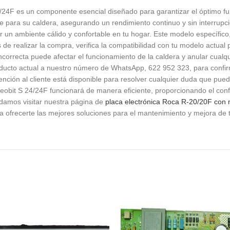
24F es un componente esencial diseñado para garantizar el óptimo fun
e para su caldera, asegurando un rendimiento continuo y sin interrupci
ar un ambiente cálido y confortable en tu hogar. Este modelo específ
 realizar la compra, verifica la compatibilidad con tu modelo actual p
ncorrecta puede afectar el funcionamiento de la caldera y anular cualquie
oducto actual a nuestro número de WhatsApp, 622 952 323, para confir
nción al cliente está disponible para resolver cualquier duda que pue
obit S 24/24F funcionará de manera eficiente, proporcionando el confo
ndamos visitar nuestra página de
placa electrónica Roca R-20/20F co
a ofrecerte las mejores soluciones para el mantenimiento y mejora de 