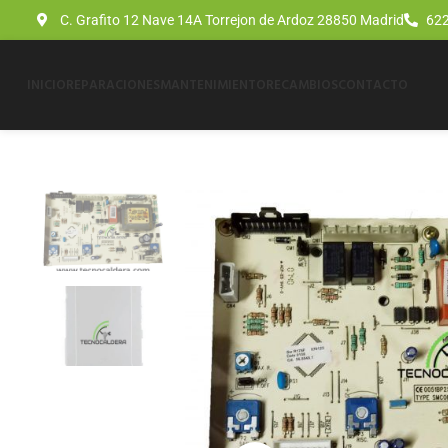
C. Grafito 12 Nave 14A Torrejon de Ardoz 28850 Madrid
622
INICIO
REPARACIONES
MANTENIMIENTO
RECAMBIOS
CONTACTO