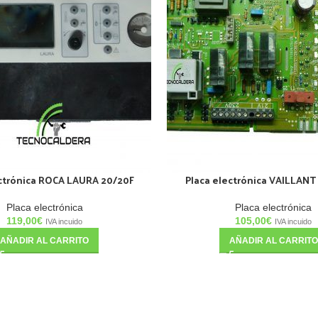
ectrónica ROCA LAURA 20/20F
Placa electrónica VAILLAN
Placa electrónica
Placa electrónica
119,00
€
105,00
€
IVA incuido
IVA incuido
AÑADIR AL CARRITO
AÑADIR AL CARRITO