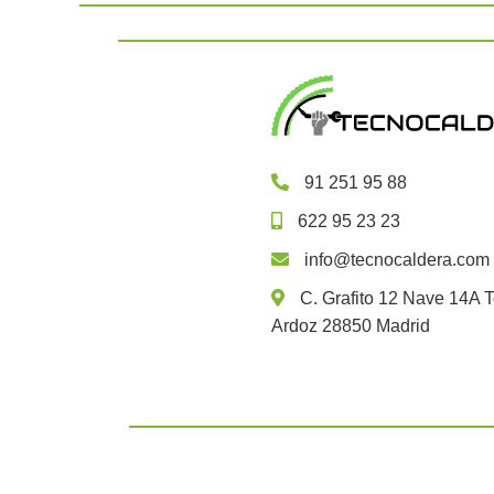
91 251 95 88
622 95 23 23
info@tecnocaldera.com
C. Grafito 12 Nave 14A T
Ardoz 28850 Madrid