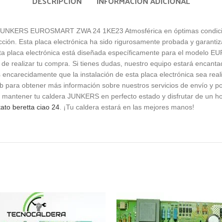
DESCRIPCIÓN
INFORMACIÓN ADICIONAL
as JUNKERS EUROSMART ZWA 24 1KE23 Atmosférica en óptimas condicio
acción. Esta placa electrónica ha sido rigurosamente probada y garanti
 esta placa electrónica está diseñada específicamente para el model
s de realizar tu compra. Si tienes dudas, nuestro equipo estará encant
recidamente que la instalación de esta placa electrónica sea realiz
 web para obtener más información sobre nuestros servicios de envío y 
a mantener tu caldera JUNKERS en perfecto estado y disfrutar de un h
ato beretta ciao 24
. ¡Tu caldera estará en las mejores manos!