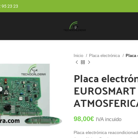
 95 23 23
Inicio
Placa electrónica
Placa
Placa electr
EUROSMART 
ATMOSFERIC
98,00
€
IVA incuido
Placa electrónica reacondici