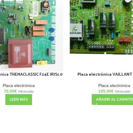
ónica THEMACLASSIC F24E IRIS1.0
Placa electrónica VAILLAN
Placa electrónica
Placa electrónica
70,00
€
105,00
€
IVA incuido
IVA incuido
LEER MÁS
AÑADIR AL CARRITO