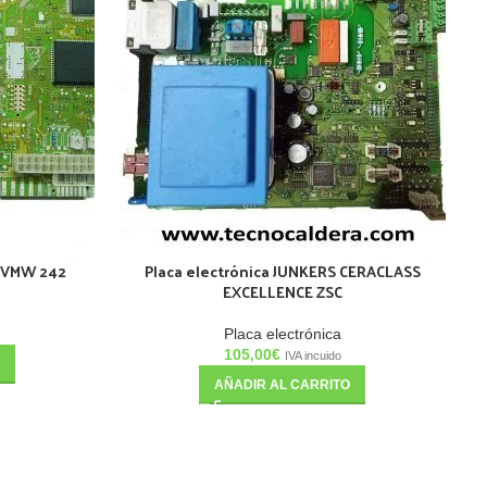
T VMW 242
Placa electrónica JUNKERS CERACLASS
EXCELLENCE ZSC
Placa electrónica
105,00
€
IVA incuido
AÑADIR AL CARRITO