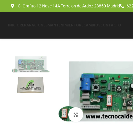
C. Grafito 12 Nave 14A Torrejon de Ardoz 28850 Madrid
622
INICIO
REPARACIONES
MANTENIMIENTO
RECAMBIOS
CONTACTO
Click para agrandar