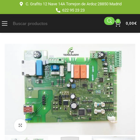
C. Grafito 12 Nave 14A Torrejon de Ardoz 28850 Madrid
622 95 23 23
0
0,00
€
Click para agrandar