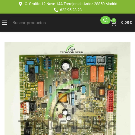
C. Grafito 12 Nave 14A Torrejon de Ardoz 28850 Madrid
622 95 23 23
0
0,00
€