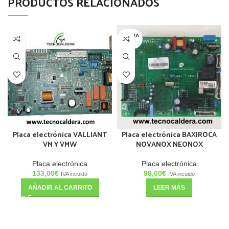
PRODUCTOS RELACIONADOS
AGOTA
DO
Placa electrónica VALLIANT
Placa electrónica BAXIROCA
VM Y VMW
NOVANOX NEONOX
Placa electrónica
Placa electrónica
133,00
€
98,00
€
IVA incuido
IVA incuido
AÑADIR AL CARRITO
LEER MÁS