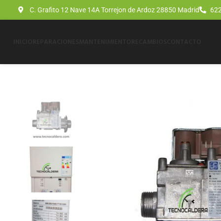
C. Grafito 12 Nave 14A Torrejon de Ardoz 28850 Madrid
622
INICIO
REPARACIONES
MANTENIMIENTO
RECAMBIOS
CONTACTO