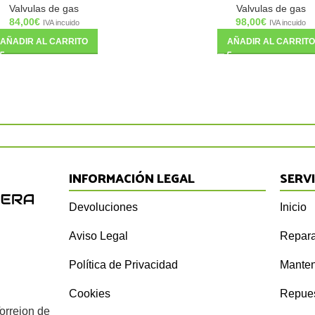
Valvulas de gas
Valvulas de gas
84,00
€
98,00
€
IVA incuido
IVA incuido
AÑADIR AL CARRITO
AÑADIR AL CARRITO
INFORMACIÓN LEGAL
SERV
Devoluciones
Inicio
Aviso Legal
Repara
Política de Privacidad
Manten
Cookies
Repue
orrejon de