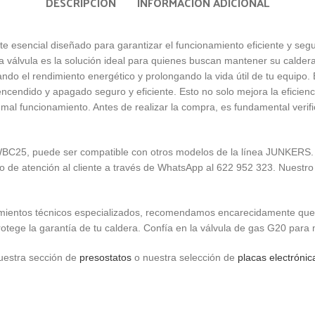
DESCRIPCIÓN
INFORMACIÓN ADICIONAL
sencial diseñado para garantizar el funcionamiento eficiente y segu
la es la solución ideal para quienes buscan mantener su caldera e
ando el rendimiento energético y prolongando la vida útil de tu equipo.
 encendido y apagado seguro y eficiente. Esto no solo mejora la eficien
al funcionamiento. Antes de realizar la compra, es fundamental verific
 puede ser compatible con otros modelos de la línea JUNKERS. Para
 de atención al cliente a través de WhatsApp al 622 952 323. Nuestro e
ientos técnicos especializados, recomendamos encarecidamente que la 
otege la garantía de tu caldera. Confía en la válvula de gas G20 para 
nuestra sección de
presostatos
o nuestra selección de
placas electrónic