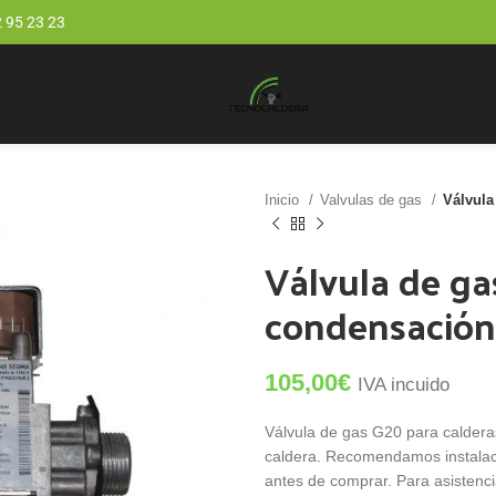
 95 23 23
Inicio
Valvulas de gas
Válvul
Válvula de g
condensación
105,00
€
IVA incuido
Válvula de gas G20 para caldera
caldera. Recomendamos instalació
antes de comprar. Para asistenci