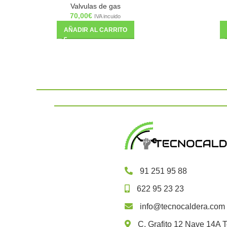
Valvulas de gas
70,00
€
IVA incuido
AÑADIR AL CARRITO
91 251 95 88
622 95 23 23
info@tecnocaldera.com
C. Grafito 12 Nave 14A T