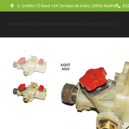
C. Grafito 12 Nave 14A Torrejon de Ardoz 28850 Madrid
622
INICIO
REPARACIONES
MANTENIMIENTO
RECAMBIOS
CONTACTO
AGOT
ADO