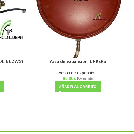
ROLINE ZW23
Vaso de expansión JUNKERS
P
Vasos de expansion
60,00
€
IVA incuido
AÑADIR AL CARRITO