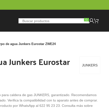
rpo de agua Junkers Eurostar ZWE24
a Junkers Eurostar
JUNKERS
o para caldera de gas JUNKERS, garantizado. Recomendamos
zado. Verifica la compatibilidad con tu aparato antes de comprar.
l producto por WhatsApp al 622 95 23 23. Consulta más sobre