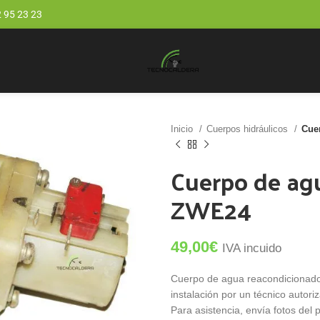
 95 23 23
Inicio
Cuerpos hidráulicos
Cue
Cuerpo de agu
ZWE24
49,00
€
IVA incuido
Cuerpo de agua reacondicionad
instalación por un técnico autori
Para asistencia, envía fotos de