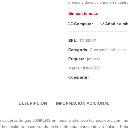
envíos y devoluciones en nuestro
Sin existencias
Comparar
Añadir a m
SKU:
TC00002
Categoría:
Cuerpos hidráulicos
Etiqueta:
junkers
Marca:
JUNKERS
Compartir:
DESCRIPCIÓN
INFORMACIÓN ADICIONAL
a calderas de gas JUNKERS en nuestro sitio web tecnocaldera.com, una
d de tu caldera, asegurando un flujo de agua constante y regulado. Fab