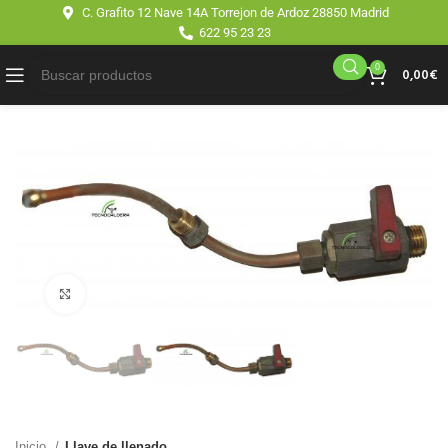
C. Grafito 12 Nave 14A Torrejon de Ardoz 28850 Madrid
622 95 23 23
0
0,00
€
Click para agrandar
Inicio
Llave de llenado