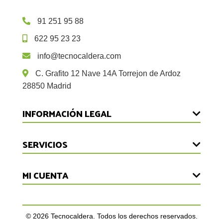
91 251 95 88
622 95 23 23
info@tecnocaldera.com
C. Grafito 12 Nave 14A Torrejon de Ardoz
28850 Madrid
INFORMACIÓN LEGAL
Devoluciones
SERVICIOS
Aviso Legal
Inicio
MI CUENTA
Política de Privacidad
Reparaciones
Cookies
Iniciar Sesión
Mantenimiento
Condiciones de Uso
Registrarse
©
2026
Tecnocaldera. Todos los derechos reservados.