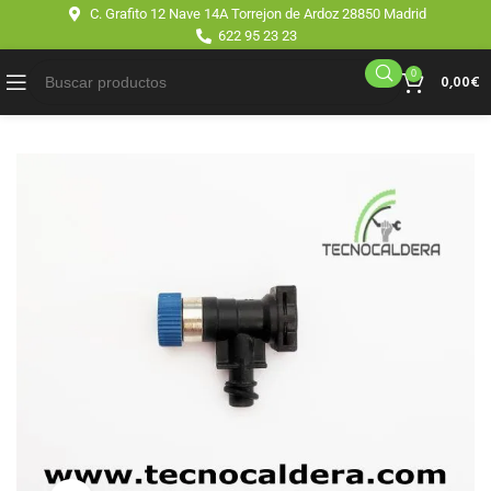
C. Grafito 12 Nave 14A Torrejon de Ardoz 28850 Madrid
622 95 23 23
0
0,00
€