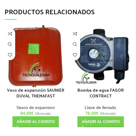
PRODUCTOS RELACIONADOS
Vaso de expansión SAUNIER
Bomba de agua FAGOR
DUVAL THEMAFAST
CONTRACT
Vasos de expansion
Llave de llenado
84,00
€
70,00
€
IVA incuido
IVA incuido
AÑADIR AL CARRITO
AÑADIR AL CARRITO