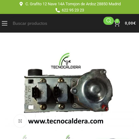
C. Grafito 12 Nave 14A Torrejon de Ardoz 28850 Madrid
622 95 23 23
0
0,00
€
Click para agrandar