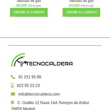
Valvulas de gas
Valvulas de gas
60,00
€
84,00
€
IVA incuido
IVA incuido
AÑADIR AL CARRITO
AÑADIR AL CARRITO
91 251 95 88
622 95 23 23
info@tecnocaldera.com
C. Grafito 12 Nave 14A Torrejon de Ardoz
28850 Madrid