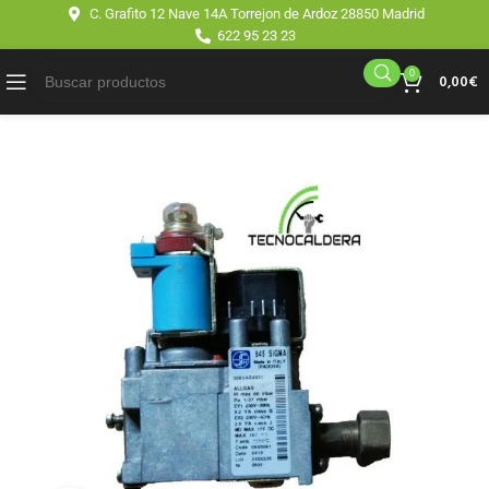
C. Grafito 12 Nave 14A Torrejon de Ardoz 28850 Madrid
622 95 23 23
0
0,00
€