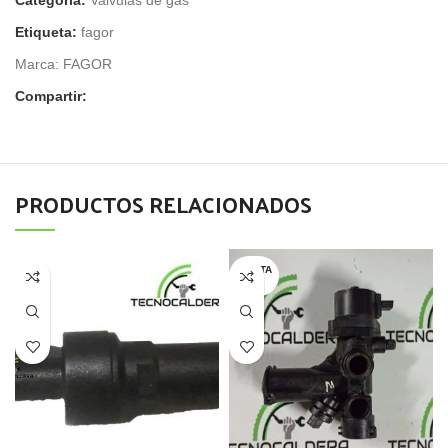
Categoría:
Valvulas de gas
Etiqueta:
fagor
Marca:
FAGOR
Compartir:
PRODUCTOS RELACIONADOS
AGOTA
DO