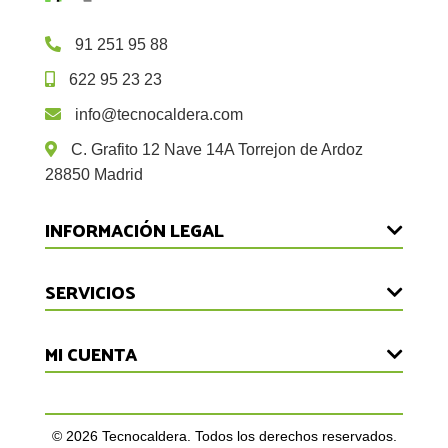
91 251 95 88
622 95 23 23
info@tecnocaldera.com
C. Grafito 12 Nave 14A Torrejon de Ardoz
28850 Madrid
INFORMACIÓN LEGAL
Devoluciones
SERVICIOS
Aviso Legal
Inicio
MI CUENTA
Política de Privacidad
Reparaciones
Cookies
Iniciar Sesión
Mantenimiento
Condiciones de Uso
Registrarse
©
2026
Tecnocaldera. Todos los derechos reservados.