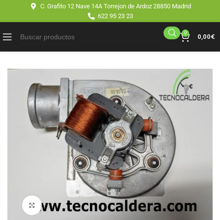
C. Grafito 12 Nave 14A Torrejon de Ardoz 28850 Madrid
622 95 23 23
0
0,00
€
Click para agrandar